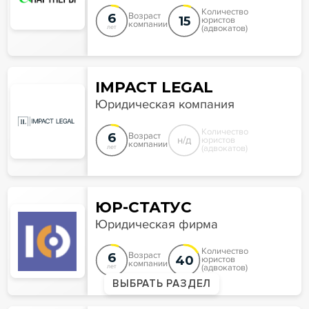
Количество
6
Возраст
15
юристов
компании
(адвокатов)
лет
IMPACT LEGAL
Юридическая компания
Количество
6
Возраст
н/д
юристов
компании
(адвокатов)
лет
ЮР-СТАТУС
Юридическая фирма
Количество
6
Возраст
40
юристов
компании
(адвокатов)
лет
ВЫБРАТЬ РАЗДЕЛ