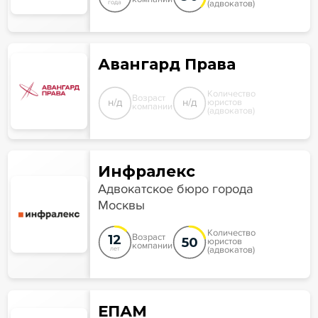
(адвокатов)
года
Авангард Права
Количество
Возраст
н/д
н/д
юристов
компании
(адвокатов)
Инфралекс
Адвокатское бюро города
Москвы
Количество
12
Возраст
50
юристов
компании
(адвокатов)
лет
ЕПАМ