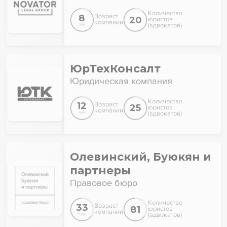
Количество
8
Возраст
20
юристов
компании
(адвокатов)
лет
ЮрТехКонсалт
Юридическая компания
Количество
12
Возраст
25
юристов
компании
(адвокатов)
лет
Олевинский, Буюкян и
партнеры
Правовое бюро
Количество
33
Возраст
81
юристов
компании
(адвокатов)
года