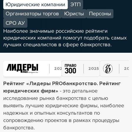
Юридические компании
ЭТП
Организаторы торгов
Юристы
Персоны
СРО АУ
Наиболее значимые российские рейтинги
юридических компаний помогут подобрать самых
лучших специалистов в сфере банкротства.
2025
2025
20
2023
2022
2022
Рейтинг «Лидеры PROбанкротство. Рейтинг
2024
2023
2023
2025
2024
2024
юридических фирм»
- это детальное
2025
2025
исследование рынка банкротства с целью
выявить лучшие юридические фирмы, наиболее
надежных и опытных консультантов по
сопровождению проектов в рамках процедуры
банкротства.