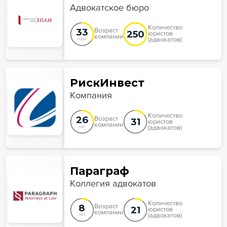
Адвокатское бюро
Количество
33
Возраст
250
юристов
компании
(адвокатов)
года
РискИнвест
Компания
Количество
26
Возраст
31
юристов
компании
(адвокатов)
лет
Параграф
Коллегия адвокатов
Количество
8
Возраст
21
юристов
компании
(адвокатов)
лет