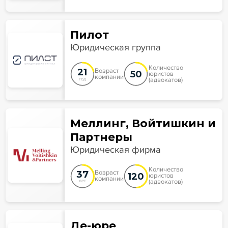
Пилот
Юридическая группа
Количество
21
Возраст
50
юристов
компании
(адвокатов)
год
Меллинг, Войтишкин и
Партнеры
Юридическая фирма
Количество
37
Возраст
120
юристов
компании
(адвокатов)
лет
Де-юре