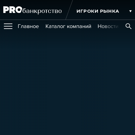
ИГРОКИ РЫНКА
Главное
Каталог компаний
Новости комп
ПУБЛИКАЦИИ
Публикации
МЕРОПРИЯТИЯ
Новости
Статьи
Эксперт PRO
Интервью
Крупные банкротства
Сюжеты
ОБУЧЕНИЯ
Мероприятия
Обучения
Онлайн-обучения
Книги
УСЛУГИ
Игроки рынка
Компании
Персоны
Кейсы
СЕРВИСЫ
Услуги
Услуги
РЕЙТИНГИ