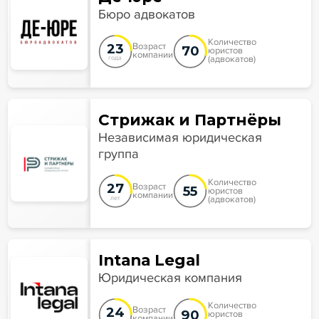
Бюро адвокатов
Количество
23
Возраст
70
юристов
компании
(адвокатов)
года
Стрижак и Партнёры
Независимая юридическая
группа
Количество
27
Возраст
55
юристов
компании
(адвокатов)
лет
Intana Legal
Юридическая компания
Количество
24
Возраст
90
юристов
компании