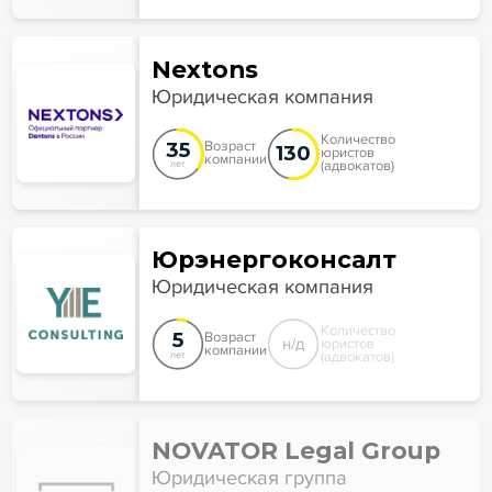
Nextons
Юридическая компания
Количество
35
Возраст
130
юристов
компании
(адвокатов)
лет
Юрэнергоконсалт
Юридическая компания
Количество
5
Возраст
н/д
юристов
компании
(адвокатов)
лет
NOVATOR Legal Group
Юридическая группа