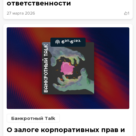
ответственности
27 марта 2026
1
эп.
сез.
6
6
Банкротный Talk
О залоге корпоративных прав и