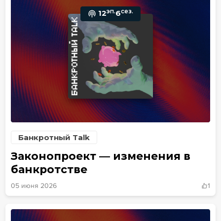
эп.
сез.
12
6
Банкротный Talk
Законопроект — изменения в
банкротстве
05 июня 2026
1