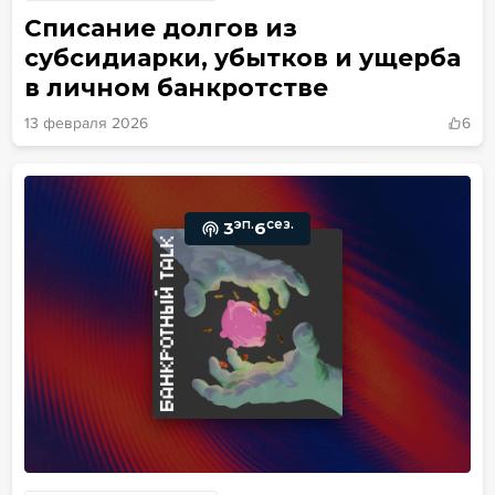
Списание долгов из
субсидиарки, убытков и ущерба
в личном банкротстве
13 февраля 2026
6
эп.
сез.
3
6