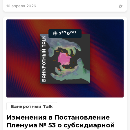
10 апреля 2026
1
эп.
сез.
7
6
Банкротный Talk
Изменения в Постановление
Пленума № 53 о субсидиарной