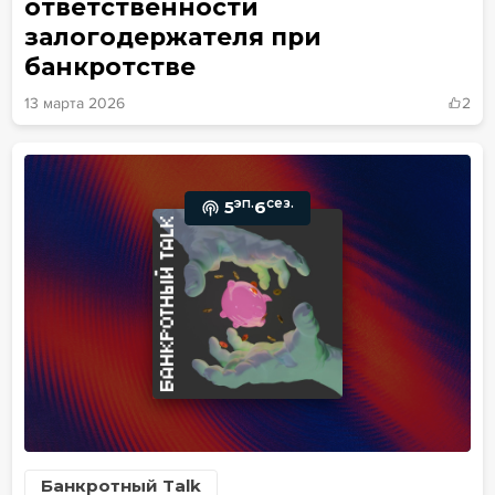
ответственности
залогодержателя при
банкротстве
13 марта 2026
2
эп.
сез.
5
6
Банкротный Talk