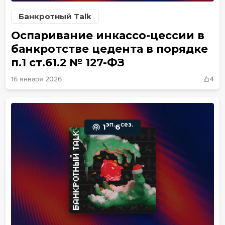
Банкротный Talk
Оспаривание инкассо-цессии в
банкротстве цедента в порядке
п.1 ст.61.2 № 127-ФЗ
16 января 2026
4
эп.
сез.
1
6