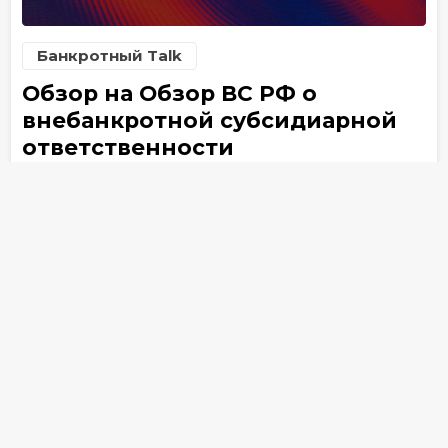
Банкротный Talk
Обзор на Обзор ВС РФ о
внебанкротной субсидиарной
ответственности
26 декабря 2025
5
Банкротство
Применить фильтры
Субсидиарная ответственность
Верховный Суд
эп.
сез.
12
5
Арбитражный управляющий
Оспаривание сделок
Аффилированные лица
Проблемные активы
Банкротство физлиц