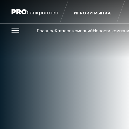
ИГРОКИ РЫНКА
Везде
Главное
Каталог компаний
Новости компан
Публикации
Новости
Статьи
Эксперт PRO
Интервью
Крупн
Мероприятия
Обучения
Онлайн-обучения
К
Игроки рынка
Компании
Персоны
Кейсы
Услуги
Услуги