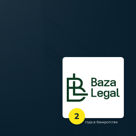
2
года в банкротстве