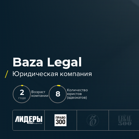
Baza Legal
Юридическая компания
Количество
2
Возраст
8
юристов
компании
(адвокатов)
года