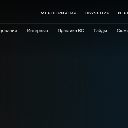
МЕРОПРИЯТИЯ
ОБУЧЕНИЯ
ИГР
дования
Интервью
Практика ВС
Гайды
Сюж
Практика
Сообщество
Эксперт PRO
Крупны
ые банкротства
Сюжеты
ниги