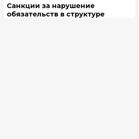
Санкции за нарушение
обязательств в структуре
субсидиарной ответственности
КДЛ
Несмотря на то что субсидиарная
ответственность – важный инструмент защиты
интересов кредиторов, до сих пор возникают
вопросы, когда речь заходит о том, чтобы
включить в ее состав не только основной долг,
но и санкции – неустойку, пени или штрафы
Дела о банкротстве
Денис Шестаков
29 апреля 2025
4860
Комментарии персоны
Влияние данной позиции на судебную
практику носит сдерживающий характер в
отношении случаев, когда реализация