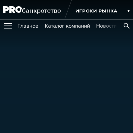
ИГРОКИ РЫНКА
Главное
Каталог компаний
Новости комп
ПУБЛИКАЦИИ
Публикации
МЕРОПРИЯТИЯ
Новости
Статьи
Эксперт PRO
Интервью
Крупные банкротства
Сюжеты
ОБУЧЕНИЯ
Мероприятия
Обучения
Онлайн-обучения
Книги
УСЛУГИ
Игроки рынка
Компании
Персоны
Кейсы
СЕРВИСЫ
Услуги
Услуги
РЕЙТИНГИ