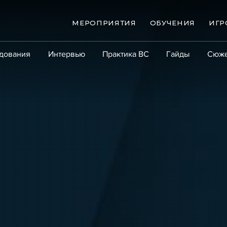
МЕРОПРИЯТИЯ
ОБУЧЕНИЯ
ИГР
дования
Интервью
Практика ВС
Гайды
Сюж
Практика
Сообщество
Эксперт PRO
Крупны
ые банкротства
Сюжеты
ниги