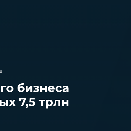
78
го бизнеса
х 7,5 трлн