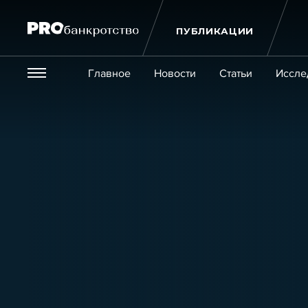
ПУБЛИКАЦИИ
Везде
Главное
Новости
Статьи
Иссле
Экономика и бизнес
Закон
Публикации
Новости
Статьи
Эксперт PRO
Интервью
Крупн
Мероприятия
Обучения
Онлайн-обучения
К
Игроки рынка
Компании
Персоны
Кейсы
Услуги
Услуги