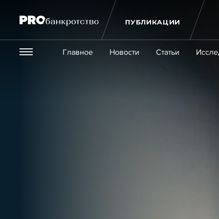
ПУБЛИКАЦИИ
Везде
Главное
Новости
Статьи
Иссле
Экономика и бизнес
Закон
Публикации
Новости
Статьи
Эксперт PRO
Интервью
Крупн
Мероприятия
Обучения
Онлайн-обучения
К
Игроки рынка
Компании
Персоны
Кейсы
Услуги
Услуги