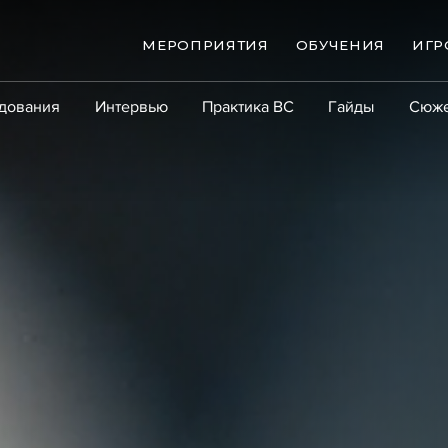
МЕРОПРИЯТИЯ
ОБУЧЕНИЯ
ИГР
дования
Интервью
Практика ВС
Гайды
Сюж
Практика
Сообщество
Эксперт PRO
Крупны
ые банкротства
Сюжеты
ниги