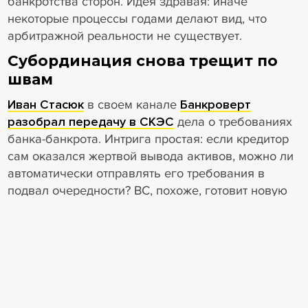
банкротства сторон. Идея здравая: иначе
некоторые процессы годами делают вид, что
арбитражной реальности не существует.
Субординация снова трещит по
швам
Иван Стасюк
в своем канале
Банкроверт
разобрал передачу в СКЭС
дела о требованиях
банка-банкрота. Интрига простая: если кредитор
сам оказался жертвой вывода активов, можно ли
автоматически отправлять его требования в
подвал очередности? ВС, похоже, готовит новую
настройку механизма субординации, а практика
уже нервно листает старые определения.
Кейсы, обзоры и спорные
мотивировки
Андрей Егоров
в своем канале
AVE in Law