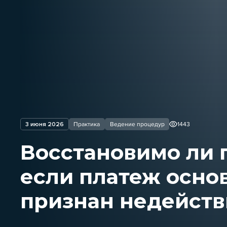
3 июня 2026
Практика
Ведение процедур
1443
Восстановимо ли 
если платеж осно
признан недейст