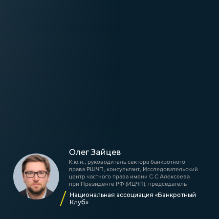
Олег Зайцев
К.ю.н., руководитель сектора банкротного
права РШЧП, консультант, Исследовательский
центр частного права имени С.С.Алексеева
при Президенте РФ (ИЦЧП), председатель
Национальная ассоциация «Банкротный
Клуб»