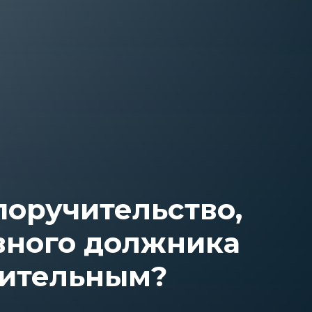
поручительство,
вного должника
вительным?