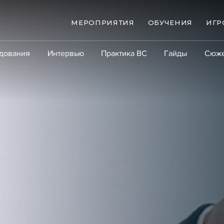
МЕРОПРИЯТИЯ
ОБУЧЕНИЯ
ИГР
дования
Интервью
Практика ВС
Гайды
Сюж
Практика
Сообщество
Эксперт PRO
Крупны
ые банкротства
Сюжеты
ниги