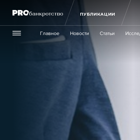
ПУБЛИКАЦИИ
Везде
Главное
Новости
Статьи
Иссле
Экономика и бизнес
Закон
Публикации
Новости
Статьи
Эксперт PRO
Интервью
Крупн
Мероприятия
Обучения
Онлайн-обучения
К
Игроки рынка
Компании
Персоны
Кейсы
Услуги
Услуги